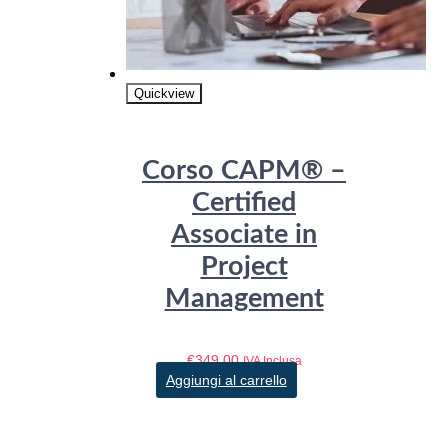
Quickview
Corso CAPM® –
Certified
Associate in
Project
Management
€
349,00
IVA Inclusa
Aggiungi al carrello