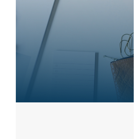
Piattaforma di e-learning
Tutorship personalizzato
Attestato
35 Contact Hours
Sconto del 15% dal prezzo a catalogo