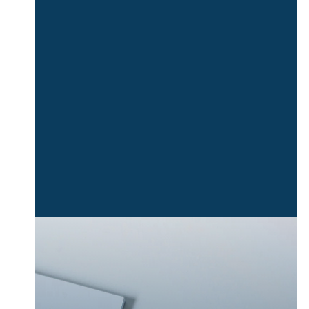
Piattaforma di e-learning
Tutorship personalizzato
Attestato
35 Contact Hours
Sconto del 10% dal prezzo a catalogo