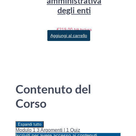
amministrativa
degli enti
€
219,00
IVA Inclusa
Aggiungi al carrello
Contenuto del
Corso
Espandi tutto
Lezioni
Modulo 1
3 Argomenti
|
1 Quiz
Iscriviti per avere accesso ai contenuti