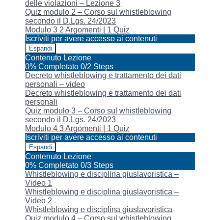
delle violazioni – Lezione 3
Quiz modulo 2 – Corso sul whistleblowing
secondo il D.Lgs. 24/2023
Modulo 3
2 Argomenti
|
1 Quiz
Iscriviti per avere accesso ai contenuti
Espandi
Modulo
Contenuto Lezione
3
0% Completato
0/2 Steps
Decreto whistleblowing e trattamento dei dati
personali – video
Decreto whistleblowing e trattamento dei dati
personali
Quiz modulo 3 – Corso sul whistleblowing
secondo il D.Lgs. 24/2023
Modulo 4
3 Argomenti
|
1 Quiz
Iscriviti per avere accesso ai contenuti
Espandi
Modulo
Contenuto Lezione
4
0% Completato
0/3 Steps
Whistleblowing e disciplina giuslavoristica –
Video 1
Whistleblowing e disciplina giuslavoristica –
Video 2
Whistleblowing e disciplina giuslavoristica
Quiz modulo 4 – Corso sul whistleblowing