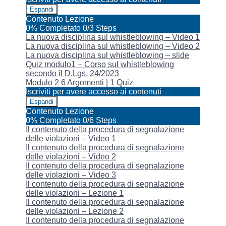
Espandi
Modulo
Contenuto Lezione
1
0% Completato
0/3 Steps
La nuova disciplina sul whistleblowing – Video 1
La nuova disciplina sul whistleblowing – Video 2
La nuova disciplina sul whistleblowing – slide
Quiz modulo1 – Corso sul whistleblowing
secondo il D.Lgs. 24/2023
Modulo 2
6 Argomenti
|
1 Quiz
Iscriviti per avere accesso ai contenuti
Espandi
Modulo
Contenuto Lezione
2
0% Completato
0/6 Steps
Il contenuto della procedura di segnalazione
delle violazioni – Video 1
Il contenuto della procedura di segnalazione
delle violazioni – Video 2
Il contenuto della procedura di segnalazione
delle violazioni – Video 3
Il contenuto della procedura di segnalazione
delle violazioni – Lezione 1
Il contenuto della procedura di segnalazione
delle violazioni – Lezione 2
Il contenuto della procedura di segnalazione