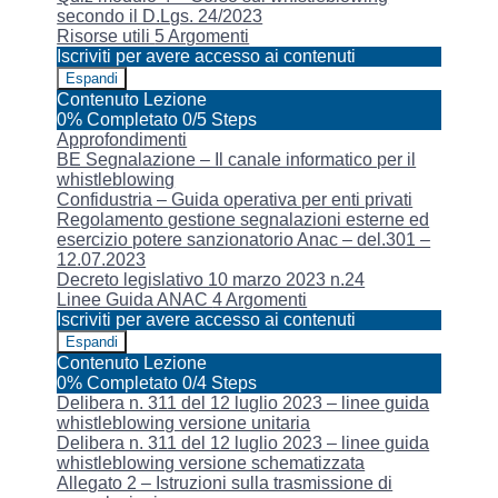
secondo il D.Lgs. 24/2023
Risorse utili
5 Argomenti
Iscriviti per avere accesso ai contenuti
Espandi
Risorse
Contenuto Lezione
utili
0% Completato
0/5 Steps
Approfondimenti
BE Segnalazione – Il canale informatico per il
whistleblowing
Confidustria – Guida operativa per enti privati
Regolamento gestione segnalazioni esterne ed
esercizio potere sanzionatorio Anac – del.301 –
12.07.2023
Decreto legislativo 10 marzo 2023 n.24
Linee Guida ANAC
4 Argomenti
Iscriviti per avere accesso ai contenuti
Espandi
Linee
Contenuto Lezione
Guida
0% Completato
0/4 Steps
ANAC
Delibera n. 311 del 12 luglio 2023 – linee guida
whistleblowing versione unitaria
Delibera n. 311 del 12 luglio 2023 – linee guida
whistleblowing versione schematizzata
Allegato 2 – Istruzioni sulla trasmissione di