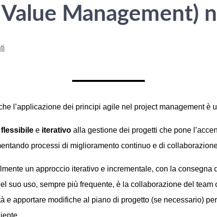
Value Management) nei
ti
e l’applicazione dei principi agile nel project management è u
o
flessibile
e
iterativo
alla gestione dei progetti che pone l’accento
ementando processi di miglioramento continuo e di collaborazione
lmente un approccio iterativo e incrementale, con la consegna de
le del suo uso, sempre più frequente, è la collaborazione del team 
 attività e apportare modifiche al piano di progetto (se necessario) 
iente.