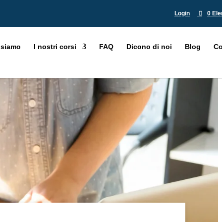
Login
0 Ele
 siamo
I nostri corsi
FAQ
Dicono di noi
Blog
Co